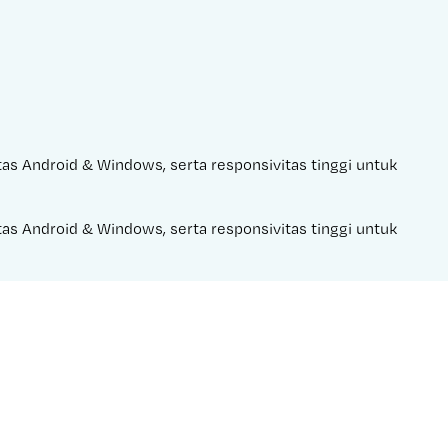
itas Android & Windows, serta responsivitas tinggi untuk 
itas Android & Windows, serta responsivitas tinggi untuk 