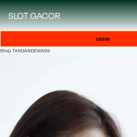
SLOT GACOR
LOGIN
Shop
TANGANDEWA99