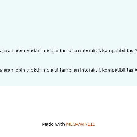
ajaran lebih efektif melalui tampilan interaktif, kompatibilitas
ajaran lebih efektif melalui tampilan interaktif, kompatibilitas
Made with 
MEGAWIN111