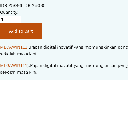
S
IDR 25086
O
IDR 25086
a
Quantity:
r
l
i
e
g
Add To Cart
P
i
r
n
i
a
MEGAWIN111
','.Papan digital inovatif yang memungkinkan peng
c
l
sekolah masa kini.
e
P
MEGAWIN111
','.Papan digital inovatif yang memungkinkan peng
:
r
sekolah masa kini.
i
c
e
: