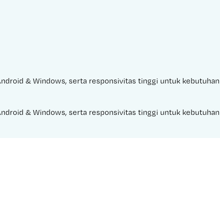
 Android & Windows, serta responsivitas tinggi untuk kebutuhan 
 Android & Windows, serta responsivitas tinggi untuk kebutuhan 