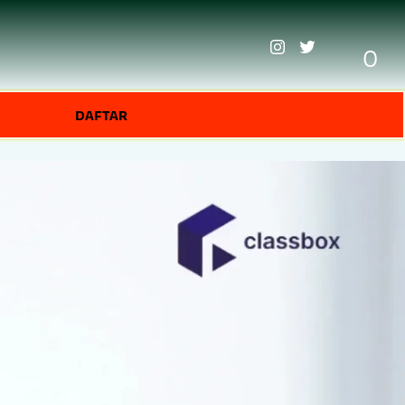
0
DAFTAR