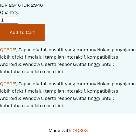
S
IDR 2946
O
IDR 2946
a
Quantity:
r
l
i
e
g
Add To Cart
P
i
r
n
i
a
QQ808
','.Papan digital inovatif yang memungkinkan pengajaran 
c
l
lebih efektif melalui tampilan interaktif, kompatibilitas 
e
P
Android & Windows, serta responsivitas tinggi untuk 
:
r
kebutuhan sekolah masa kini.
i
QQ808
','.Papan digital inovatif yang memungkinkan pengajaran 
c
lebih efektif melalui tampilan interaktif, kompatibilitas 
e
Android & Windows, serta responsivitas tinggi untuk 
:
kebutuhan sekolah masa kini.
Made with 
QQ808