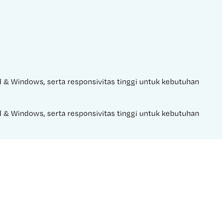
id & Windows, serta responsivitas tinggi untuk kebutuhan 
id & Windows, serta responsivitas tinggi untuk kebutuhan 