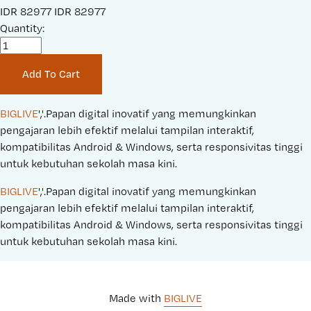
S
IDR 82977
O
IDR 82977
a
Quantity:
r
l
i
e
g
Add To Cart
P
i
r
n
i
a
BIGLIVE
','.Papan digital inovatif yang memungkinkan 
c
l
pengajaran lebih efektif melalui tampilan interaktif, 
e
P
kompatibilitas Android & Windows, serta responsivitas tinggi 
:
r
untuk kebutuhan sekolah masa kini.
i
BIGLIVE
','.Papan digital inovatif yang memungkinkan 
c
pengajaran lebih efektif melalui tampilan interaktif, 
e
kompatibilitas Android & Windows, serta responsivitas tinggi 
:
untuk kebutuhan sekolah masa kini.
Made with 
BIGLIVE