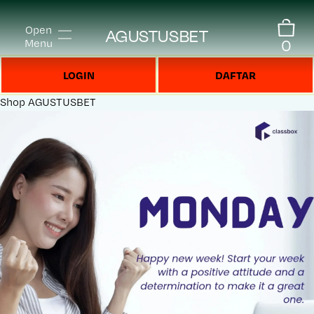
Open
AGUSTUSBET
0
Menu
LOGIN
DAFTAR
Shop
AGUSTUSBET