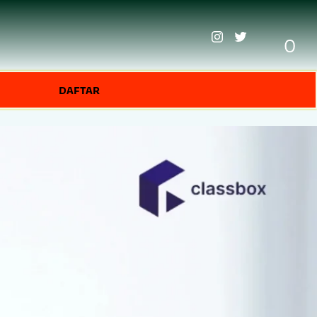
0
DAFTAR