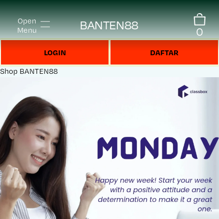
Open
BANTEN88
0
Menu
LOGIN
DAFTAR
Shop
BANTEN88