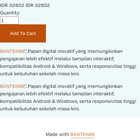
S
IDR 32832
O
IDR 32832
a
Quantity:
r
l
i
e
g
Add To Cart
P
i
r
n
i
a
BANTEN88
','.Papan digital inovatif yang memungkinkan 
c
l
pengajaran lebih efektif melalui tampilan interaktif, 
e
P
kompatibilitas Android & Windows, serta responsivitas tinggi 
:
r
untuk kebutuhan sekolah masa kini.
i
BANTEN88
','.Papan digital inovatif yang memungkinkan 
c
pengajaran lebih efektif melalui tampilan interaktif, 
e
kompatibilitas Android & Windows, serta responsivitas tinggi 
:
untuk kebutuhan sekolah masa kini.
Made with 
BANTEN88