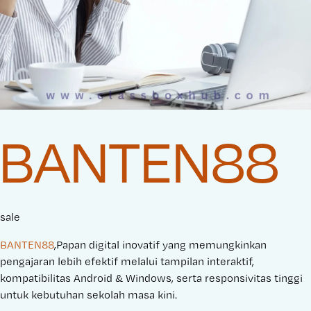
BANTEN88
sale
BANTEN88
,Papan digital inovatif yang memungkinkan
pengajaran lebih efektif melalui tampilan interaktif,
kompatibilitas Android & Windows, serta responsivitas tinggi
untuk kebutuhan sekolah masa kini.