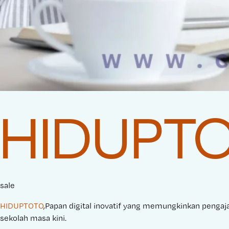
HIDUPT
sale
HIDUPTOTO
,Papan digital inovatif yang memungkinkan pengajar
sekolah masa kini.