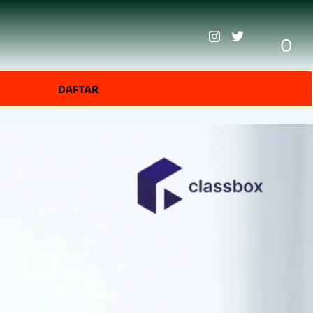
0
DAFTAR