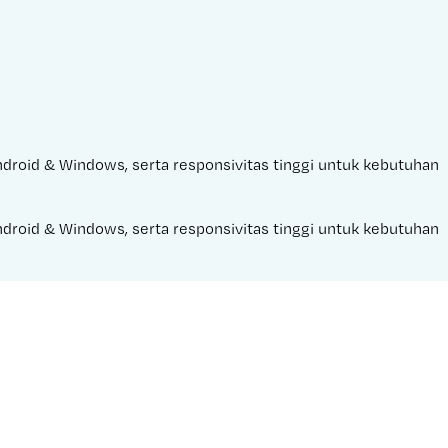
Android & Windows, serta responsivitas tinggi untuk kebutuhan 
Android & Windows, serta responsivitas tinggi untuk kebutuhan 