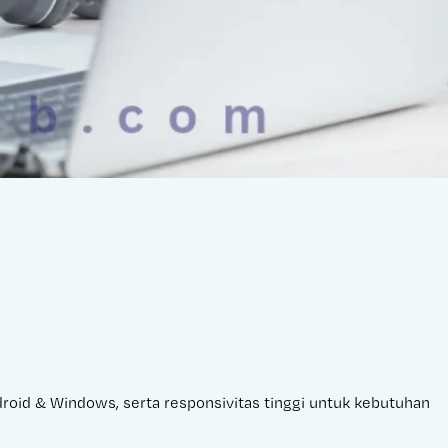
ndroid & Windows, serta responsivitas tinggi untuk kebutuhan