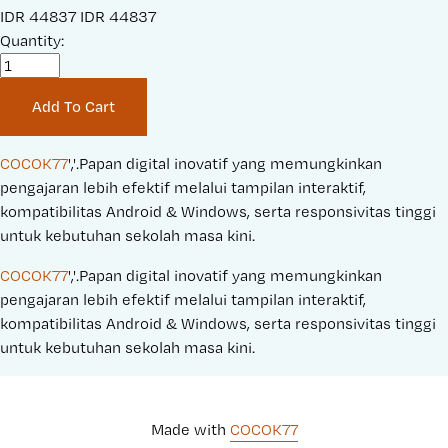
S
IDR 44837
O
IDR 44837
a
Quantity:
r
l
i
e
g
Add To Cart
P
i
r
n
i
a
COCOK77
','.Papan digital inovatif yang memungkinkan 
c
l
pengajaran lebih efektif melalui tampilan interaktif, 
e
P
kompatibilitas Android & Windows, serta responsivitas tinggi 
:
r
untuk kebutuhan sekolah masa kini.
i
COCOK77
','.Papan digital inovatif yang memungkinkan 
c
pengajaran lebih efektif melalui tampilan interaktif, 
e
kompatibilitas Android & Windows, serta responsivitas tinggi 
:
untuk kebutuhan sekolah masa kini.
Made with 
COCOK77