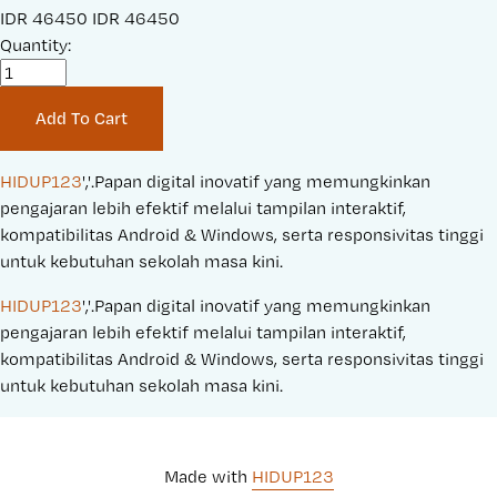
S
IDR 46450
O
IDR 46450
a
Quantity:
r
l
i
e
g
Add To Cart
P
i
r
n
i
a
HIDUP123
','.Papan digital inovatif yang memungkinkan 
c
l
pengajaran lebih efektif melalui tampilan interaktif, 
e
P
kompatibilitas Android & Windows, serta responsivitas tinggi 
:
r
untuk kebutuhan sekolah masa kini.
i
HIDUP123
','.Papan digital inovatif yang memungkinkan 
c
pengajaran lebih efektif melalui tampilan interaktif, 
e
kompatibilitas Android & Windows, serta responsivitas tinggi 
:
untuk kebutuhan sekolah masa kini.
Made with 
HIDUP123