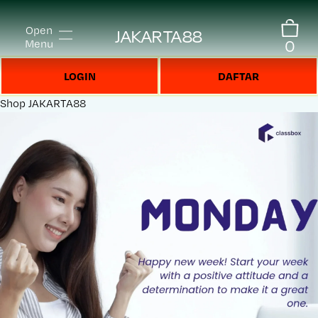
Open
JAKARTA88
0
Menu
LOGIN
DAFTAR
Shop
JAKARTA88