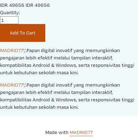
S
IDR 49656
O
IDR 49656
a
Quantity:
r
l
i
e
g
Add To Cart
P
i
r
n
i
a
MADRID77
','.Papan digital inovatif yang memungkinkan 
c
l
pengajaran lebih efektif melalui tampilan interaktif, 
e
P
kompatibilitas Android & Windows, serta responsivitas tinggi 
:
r
untuk kebutuhan sekolah masa kini.
i
MADRID77
','.Papan digital inovatif yang memungkinkan 
c
pengajaran lebih efektif melalui tampilan interaktif, 
e
kompatibilitas Android & Windows, serta responsivitas tinggi 
:
untuk kebutuhan sekolah masa kini.
Made with 
MADRID77