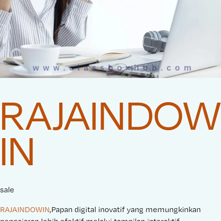
RAJAINDOW
IN
sale
RAJAINDOWIN
,Papan digital inovatif yang memungkinkan