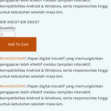
pengajaran lebih efektif melalui tampilan interaktif,
kompatibilitas Android & Windows, serta responsivitas tinggi
untuk kebutuhan sekolah masa kini.
S
IDR 99037
O
IDR 99037
a
Quantity:
r
l
i
e
g
Add To Cart
P
i
r
n
i
a
RAJAINDOWIN
','.Papan digital inovatif yang memungkinkan 
c
l
pengajaran lebih efektif melalui tampilan interaktif, 
e
P
kompatibilitas Android & Windows, serta responsivitas tinggi 
:
r
untuk kebutuhan sekolah masa kini.
i
RAJAINDOWIN
','.Papan digital inovatif yang memungkinkan 
c
pengajaran lebih efektif melalui tampilan interaktif, 
e
kompatibilitas Android & Windows, serta responsivitas tinggi 
:
untuk kebutuhan sekolah masa kini.