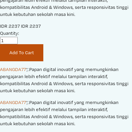
pengajaran lebih efektif melalui tampilan interaktif,
kompatibilitas Android & Windows, serta responsivitas tinggi
untuk kebutuhan sekolah masa kini.
S
IDR 2237
O
IDR 2237
a
Quantity:
r
l
i
e
g
Add To Cart
P
i
r
n
i
a
ABANGDA77
','.Papan digital inovatif yang memungkinkan 
c
l
pengajaran lebih efektif melalui tampilan interaktif, 
e
P
kompatibilitas Android & Windows, serta responsivitas tinggi 
:
r
untuk kebutuhan sekolah masa kini.
i
ABANGDA77
','.Papan digital inovatif yang memungkinkan 
c
pengajaran lebih efektif melalui tampilan interaktif, 
e
kompatibilitas Android & Windows, serta responsivitas tinggi 
:
untuk kebutuhan sekolah masa kini.