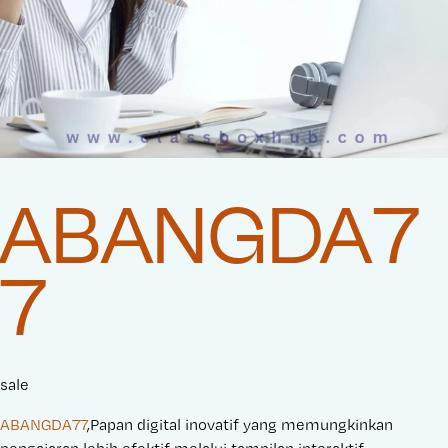
ABANGDA7
7
sale
ABANGDA77
,Papan digital inovatif yang memungkinkan