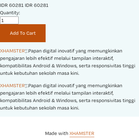
S
IDR 60281
O
IDR 60281
a
Quantity:
r
l
i
e
g
Add To Cart
P
i
r
n
i
a
XHAMSTER
','.Papan digital inovatif yang memungkinkan 
c
l
pengajaran lebih efektif melalui tampilan interaktif, 
e
P
kompatibilitas Android & Windows, serta responsivitas tinggi 
:
r
untuk kebutuhan sekolah masa kini.
i
XHAMSTER
','.Papan digital inovatif yang memungkinkan 
c
pengajaran lebih efektif melalui tampilan interaktif, 
e
kompatibilitas Android & Windows, serta responsivitas tinggi 
:
untuk kebutuhan sekolah masa kini.
Made with 
XHAMSTER