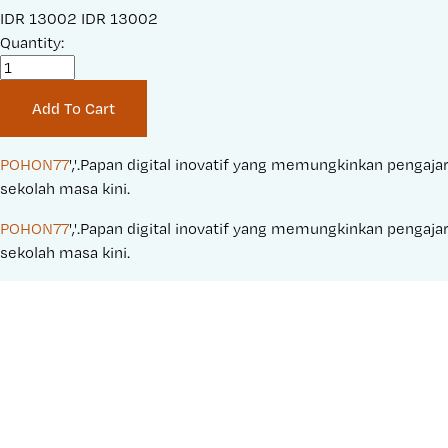
S
IDR 13002
O
IDR 13002
a
Quantity:
r
l
i
e
g
Add To Cart
P
i
r
n
i
a
POHON77
','.Papan digital inovatif yang memungkinkan pengajar
c
l
sekolah masa kini.
e
P
POHON77
','.Papan digital inovatif yang memungkinkan pengajar
:
r
sekolah masa kini.
i
c
e
: