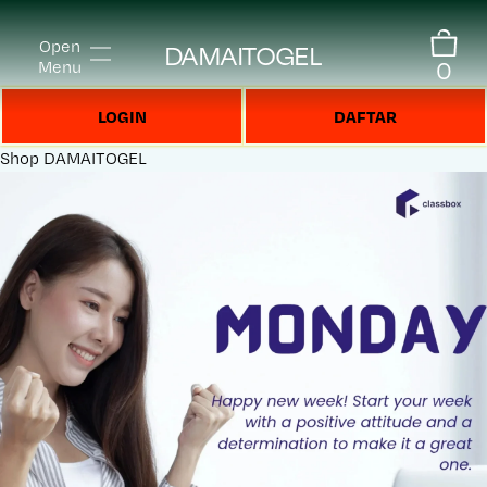
Open
DAMAITOGEL
0
Menu
LOGIN
DAFTAR
Shop
DAMAITOGEL