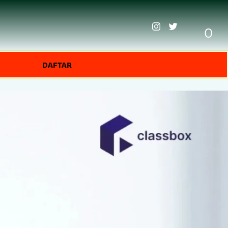
0
DAFTAR