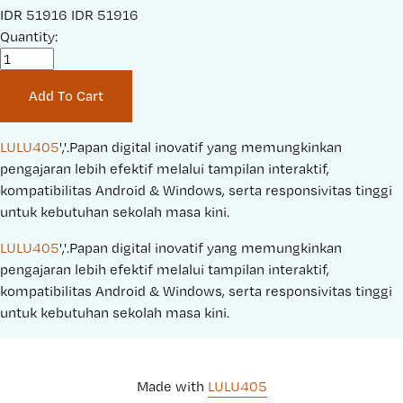
S
IDR 51916
O
IDR 51916
a
Quantity:
r
l
i
e
g
Add To Cart
P
i
r
n
i
a
LULU405
','.Papan digital inovatif yang memungkinkan 
c
l
pengajaran lebih efektif melalui tampilan interaktif, 
e
P
kompatibilitas Android & Windows, serta responsivitas tinggi 
:
r
untuk kebutuhan sekolah masa kini.
i
LULU405
','.Papan digital inovatif yang memungkinkan 
c
pengajaran lebih efektif melalui tampilan interaktif, 
e
kompatibilitas Android & Windows, serta responsivitas tinggi 
:
untuk kebutuhan sekolah masa kini.
Made with 
LULU405