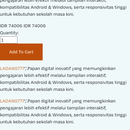
pengajaran lebih efektif melalui tampilan interaktif,
kompatibilitas Android & Windows, serta responsivitas tinggi
untuk kebutuhan sekolah masa kini.
S
IDR 74006
O
IDR 74006
a
Quantity:
r
l
i
e
g
Add To Cart
P
i
r
n
i
a
LADANG777
','.Papan digital inovatif yang memungkinkan 
c
l
pengajaran lebih efektif melalui tampilan interaktif, 
e
P
kompatibilitas Android & Windows, serta responsivitas tinggi 
:
r
untuk kebutuhan sekolah masa kini.
i
LADANG777
','.Papan digital inovatif yang memungkinkan 
c
pengajaran lebih efektif melalui tampilan interaktif, 
e
kompatibilitas Android & Windows, serta responsivitas tinggi 
:
untuk kebutuhan sekolah masa kini.