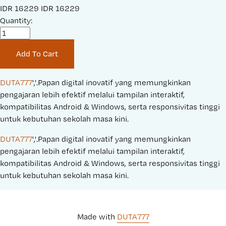
S
IDR 16229
O
IDR 16229
a
Quantity:
r
l
i
e
g
Add To Cart
P
i
r
n
i
a
DUTA777
','.Papan digital inovatif yang memungkinkan 
c
l
pengajaran lebih efektif melalui tampilan interaktif, 
e
P
kompatibilitas Android & Windows, serta responsivitas tinggi 
:
r
untuk kebutuhan sekolah masa kini.
i
DUTA777
','.Papan digital inovatif yang memungkinkan 
c
pengajaran lebih efektif melalui tampilan interaktif, 
e
kompatibilitas Android & Windows, serta responsivitas tinggi 
:
untuk kebutuhan sekolah masa kini.
Made with 
DUTA777