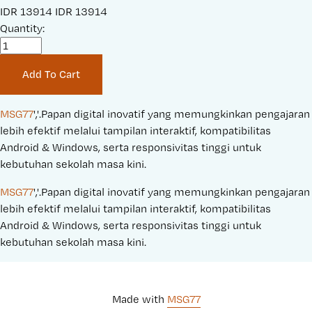
S
IDR 13914
O
IDR 13914
a
Quantity:
r
l
i
e
g
Add To Cart
P
i
r
n
i
a
MSG77
','.Papan digital inovatif yang memungkinkan pengajaran 
c
l
lebih efektif melalui tampilan interaktif, kompatibilitas 
e
P
Android & Windows, serta responsivitas tinggi untuk 
:
r
kebutuhan sekolah masa kini.
i
MSG77
','.Papan digital inovatif yang memungkinkan pengajaran 
c
lebih efektif melalui tampilan interaktif, kompatibilitas 
e
Android & Windows, serta responsivitas tinggi untuk 
:
kebutuhan sekolah masa kini.
Made with 
MSG77