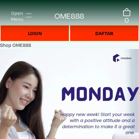
Open
OME888
0
Menu
LOGIN
DAFTAR
Shop
OME888