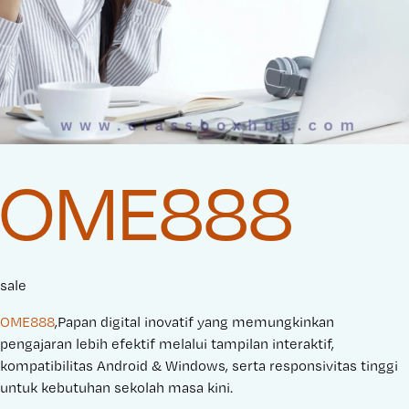
OME888
sale
OME888
,Papan digital inovatif yang memungkinkan
pengajaran lebih efektif melalui tampilan interaktif,
kompatibilitas Android & Windows, serta responsivitas tinggi
untuk kebutuhan sekolah masa kini.