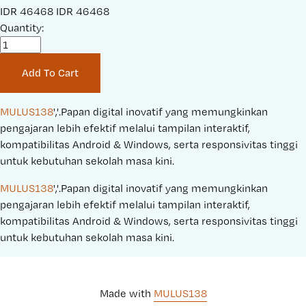
S
IDR 46468
O
IDR 46468
a
Quantity:
r
l
i
e
g
Add To Cart
P
i
r
n
i
a
MULUS138
','.Papan digital inovatif yang memungkinkan 
c
l
pengajaran lebih efektif melalui tampilan interaktif, 
e
P
kompatibilitas Android & Windows, serta responsivitas tinggi 
:
r
untuk kebutuhan sekolah masa kini.
i
MULUS138
','.Papan digital inovatif yang memungkinkan 
c
pengajaran lebih efektif melalui tampilan interaktif, 
e
kompatibilitas Android & Windows, serta responsivitas tinggi 
:
untuk kebutuhan sekolah masa kini.
Made with 
MULUS138