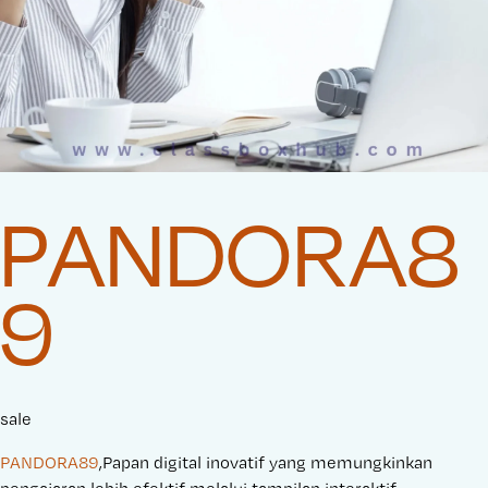
PANDORA8
9
sale
PANDORA89
,Papan digital inovatif yang memungkinkan