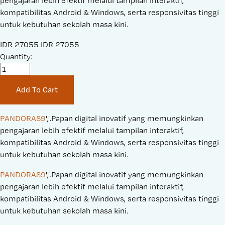
pengajaran lebih efektif melalui tampilan interaktif,
kompatibilitas Android & Windows, serta responsivitas tinggi
untuk kebutuhan sekolah masa kini.
S
IDR 27055
O
IDR 27055
a
Quantity:
r
l
i
e
g
Add To Cart
P
i
r
n
i
a
PANDORA89
','.Papan digital inovatif yang memungkinkan 
c
l
pengajaran lebih efektif melalui tampilan interaktif, 
e
P
kompatibilitas Android & Windows, serta responsivitas tinggi 
:
r
untuk kebutuhan sekolah masa kini.
i
PANDORA89
','.Papan digital inovatif yang memungkinkan 
c
pengajaran lebih efektif melalui tampilan interaktif, 
e
kompatibilitas Android & Windows, serta responsivitas tinggi 
:
untuk kebutuhan sekolah masa kini.