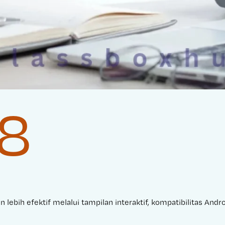
8
 lebih efektif melalui tampilan interaktif, kompatibilitas And