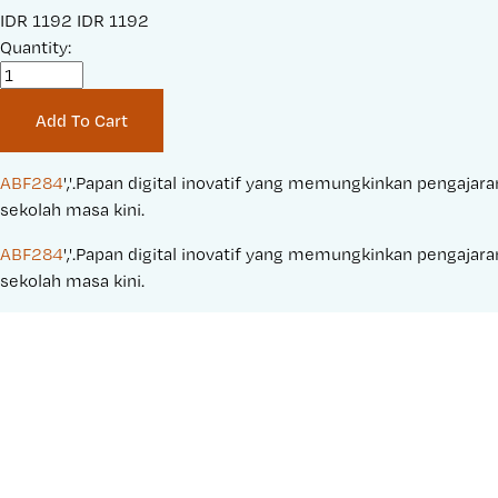
S
IDR 1192
O
IDR 1192
a
Quantity:
r
l
i
e
g
Add To Cart
P
i
r
n
i
a
ABF284
','.Papan digital inovatif yang memungkinkan pengajaran
c
l
sekolah masa kini.
e
P
ABF284
','.Papan digital inovatif yang memungkinkan pengajaran
:
r
sekolah masa kini.
i
c
e
: