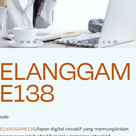
ELANGGAM
E138
sale
ELANGGAME138
,Papan digital inovatif yang memungkinkan