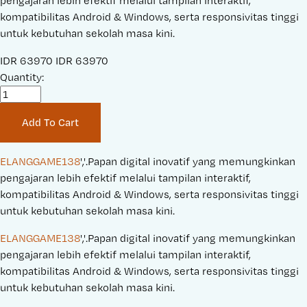
pengajaran lebih efektif melalui tampilan interaktif,
kompatibilitas Android & Windows, serta responsivitas tinggi
untuk kebutuhan sekolah masa kini.
S
IDR 63970
O
IDR 63970
a
Quantity:
r
l
i
e
g
Add To Cart
P
i
r
n
i
a
ELANGGAME138
','.Papan digital inovatif yang memungkinkan 
c
l
pengajaran lebih efektif melalui tampilan interaktif, 
e
P
kompatibilitas Android & Windows, serta responsivitas tinggi 
:
r
untuk kebutuhan sekolah masa kini.
i
ELANGGAME138
','.Papan digital inovatif yang memungkinkan 
c
pengajaran lebih efektif melalui tampilan interaktif, 
e
kompatibilitas Android & Windows, serta responsivitas tinggi 
:
untuk kebutuhan sekolah masa kini.