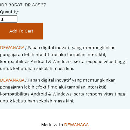
S
IDR 30537
O
IDR 30537
a
Quantity:
r
l
i
e
g
Add To Cart
P
i
r
n
i
a
DEWANAGA
','.Papan digital inovatif yang memungkinkan 
c
l
pengajaran lebih efektif melalui tampilan interaktif, 
e
P
kompatibilitas Android & Windows, serta responsivitas tinggi 
:
r
untuk kebutuhan sekolah masa kini.
i
DEWANAGA
','.Papan digital inovatif yang memungkinkan 
c
pengajaran lebih efektif melalui tampilan interaktif, 
e
kompatibilitas Android & Windows, serta responsivitas tinggi 
:
untuk kebutuhan sekolah masa kini.
Made with 
DEWANAGA