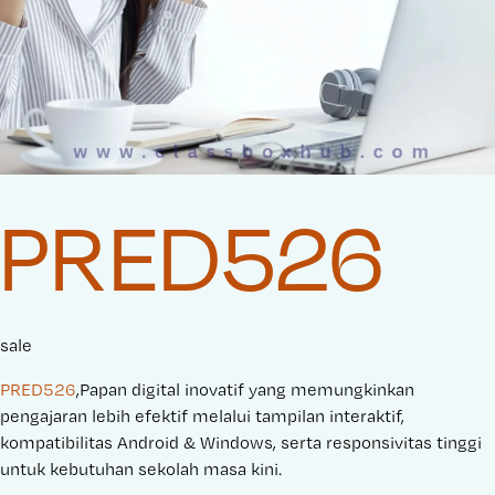
PRED526
sale
PRED526
,Papan digital inovatif yang memungkinkan
pengajaran lebih efektif melalui tampilan interaktif,
kompatibilitas Android & Windows, serta responsivitas tinggi
untuk kebutuhan sekolah masa kini.