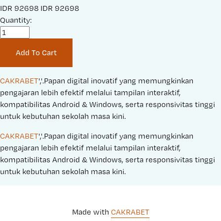
S
IDR 92698
O
IDR 92698
a
Quantity:
r
l
i
e
g
Add To Cart
P
i
r
n
i
a
CAKRABET
','.Papan digital inovatif yang memungkinkan 
c
l
pengajaran lebih efektif melalui tampilan interaktif, 
e
P
kompatibilitas Android & Windows, serta responsivitas tinggi 
:
r
untuk kebutuhan sekolah masa kini.
i
CAKRABET
','.Papan digital inovatif yang memungkinkan 
c
pengajaran lebih efektif melalui tampilan interaktif, 
e
kompatibilitas Android & Windows, serta responsivitas tinggi 
:
untuk kebutuhan sekolah masa kini.
Made with 
CAKRABET