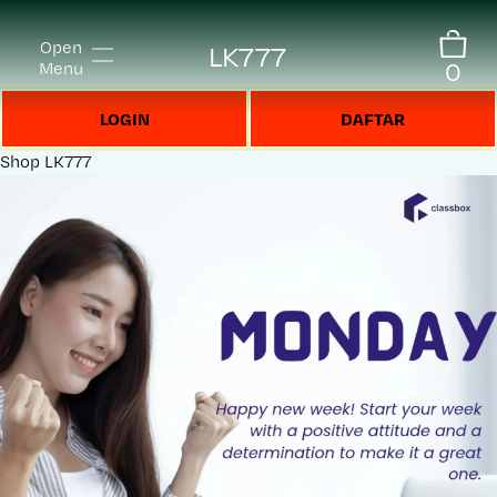
Open
LK777
0
Menu
LOGIN
DAFTAR
Shop
LK777