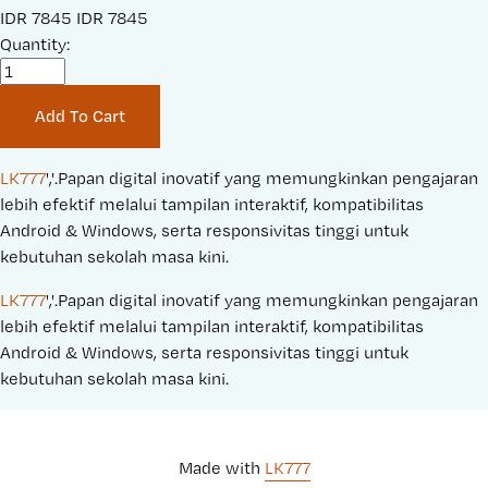
S
IDR 7845
O
IDR 7845
a
Quantity:
r
l
i
e
g
Add To Cart
P
i
r
n
i
a
LK777
','.Papan digital inovatif yang memungkinkan pengajaran 
c
l
lebih efektif melalui tampilan interaktif, kompatibilitas 
e
P
Android & Windows, serta responsivitas tinggi untuk 
:
r
kebutuhan sekolah masa kini.
i
LK777
','.Papan digital inovatif yang memungkinkan pengajaran 
c
lebih efektif melalui tampilan interaktif, kompatibilitas 
e
Android & Windows, serta responsivitas tinggi untuk 
:
kebutuhan sekolah masa kini.
Made with 
LK777