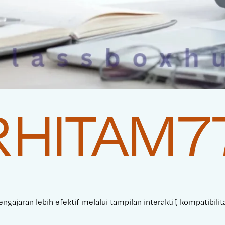
RHITAM7
ngajaran lebih efektif melalui tampilan interaktif, kompatibili