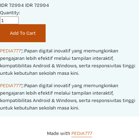
S
IDR 72994
O
IDR 72994
a
Quantity:
r
l
i
e
g
Add To Cart
P
i
r
n
i
a
PEDIA777
','.Papan digital inovatif yang memungkinkan 
c
l
pengajaran lebih efektif melalui tampilan interaktif, 
e
P
kompatibilitas Android & Windows, serta responsivitas tinggi 
:
r
untuk kebutuhan sekolah masa kini.
i
PEDIA777
','.Papan digital inovatif yang memungkinkan 
c
pengajaran lebih efektif melalui tampilan interaktif, 
e
kompatibilitas Android & Windows, serta responsivitas tinggi 
:
untuk kebutuhan sekolah masa kini.
Made with 
PEDIA777