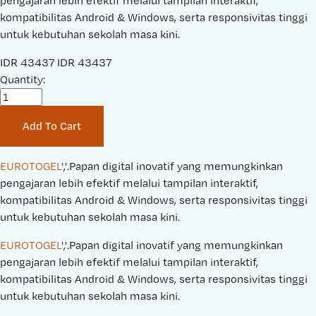
pengajaran lebih efektif melalui tampilan interaktif,
kompatibilitas Android & Windows, serta responsivitas tinggi
untuk kebutuhan sekolah masa kini.
S
IDR 43437
O
IDR 43437
a
Quantity:
r
l
i
e
g
Add To Cart
P
i
r
n
i
a
EUROTOGEL
','.Papan digital inovatif yang memungkinkan 
c
l
pengajaran lebih efektif melalui tampilan interaktif, 
e
P
kompatibilitas Android & Windows, serta responsivitas tinggi 
:
r
untuk kebutuhan sekolah masa kini.
i
EUROTOGEL
','.Papan digital inovatif yang memungkinkan 
c
pengajaran lebih efektif melalui tampilan interaktif, 
e
kompatibilitas Android & Windows, serta responsivitas tinggi 
:
untuk kebutuhan sekolah masa kini.