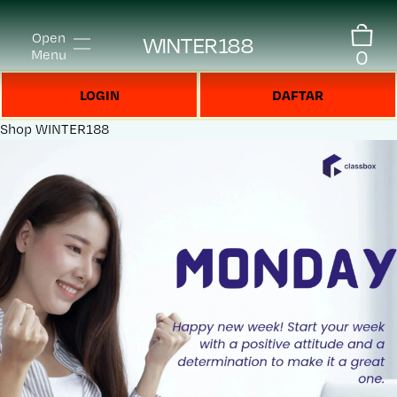
Open
WINTER188
0
Menu
LOGIN
DAFTAR
Shop
WINTER188