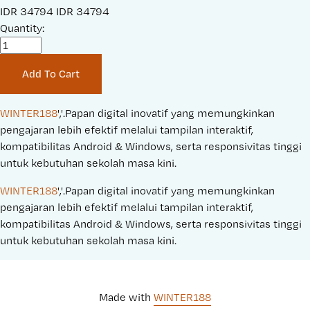
S
IDR 34794
O
IDR 34794
a
Quantity:
r
l
i
e
g
Add To Cart
P
i
r
n
i
a
WINTER188
','.Papan digital inovatif yang memungkinkan 
c
l
pengajaran lebih efektif melalui tampilan interaktif, 
e
P
kompatibilitas Android & Windows, serta responsivitas tinggi 
:
r
untuk kebutuhan sekolah masa kini.
i
WINTER188
','.Papan digital inovatif yang memungkinkan 
c
pengajaran lebih efektif melalui tampilan interaktif, 
e
kompatibilitas Android & Windows, serta responsivitas tinggi 
:
untuk kebutuhan sekolah masa kini.
Made with 
WINTER188