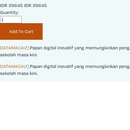
S
IDR 39645
O
IDR 39645
a
Quantity:
r
l
i
e
g
Add To Cart
P
i
r
n
i
a
DATAMACAU
','.Papan digital inovatif yang memungkinkan penga
c
l
sekolah masa kini.
e
P
DATAMACAU
','.Papan digital inovatif yang memungkinkan penga
:
r
sekolah masa kini.
i
c
e
: