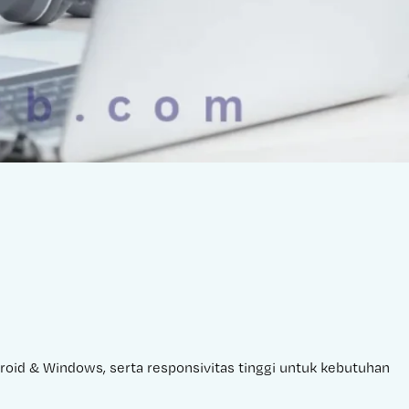
ndroid & Windows, serta responsivitas tinggi untuk kebutuhan