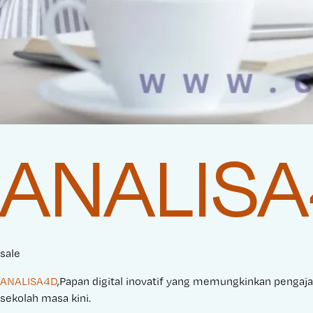
ANALIS
sale
ANALISA4D
,Papan digital inovatif yang memungkinkan pengajar
sekolah masa kini.