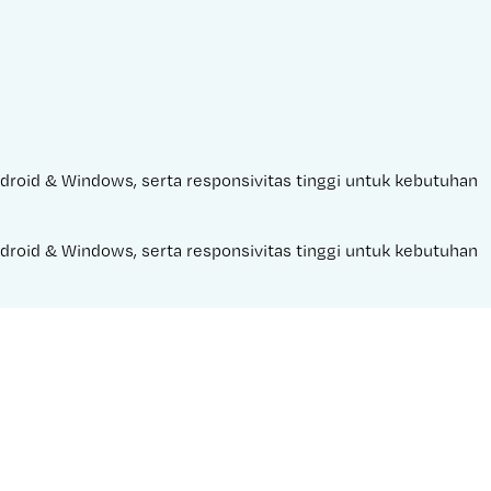
Android & Windows, serta responsivitas tinggi untuk kebutuhan 
Android & Windows, serta responsivitas tinggi untuk kebutuhan 