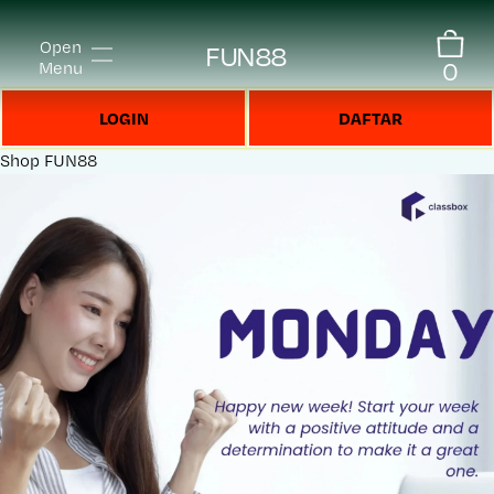
Open
FUN88
0
Menu
LOGIN
DAFTAR
Shop
FUN88