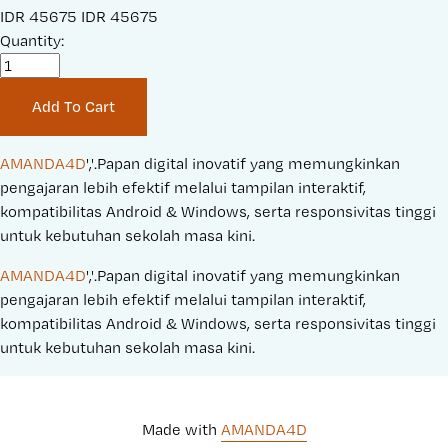
S
IDR 45675
O
IDR 45675
a
Quantity:
r
l
i
e
g
Add To Cart
P
i
r
n
i
a
AMANDA4D
','.Papan digital inovatif yang memungkinkan 
c
l
pengajaran lebih efektif melalui tampilan interaktif, 
e
P
kompatibilitas Android & Windows, serta responsivitas tinggi 
:
r
untuk kebutuhan sekolah masa kini.
i
AMANDA4D
','.Papan digital inovatif yang memungkinkan 
c
pengajaran lebih efektif melalui tampilan interaktif, 
e
kompatibilitas Android & Windows, serta responsivitas tinggi 
:
untuk kebutuhan sekolah masa kini.
Made with 
AMANDA4D