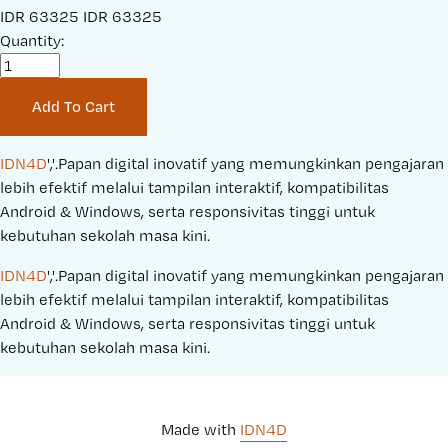
S
IDR 63325
O
IDR 63325
a
Quantity:
r
l
i
e
g
Add To Cart
P
i
r
n
i
a
IDN4D
','.Papan digital inovatif yang memungkinkan pengajaran 
c
l
lebih efektif melalui tampilan interaktif, kompatibilitas 
e
P
Android & Windows, serta responsivitas tinggi untuk 
:
r
kebutuhan sekolah masa kini.
i
IDN4D
','.Papan digital inovatif yang memungkinkan pengajaran 
c
lebih efektif melalui tampilan interaktif, kompatibilitas 
e
Android & Windows, serta responsivitas tinggi untuk 
:
kebutuhan sekolah masa kini.
Made with 
IDN4D