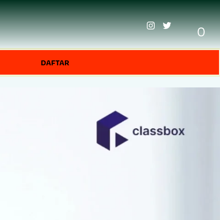
0
DAFTAR