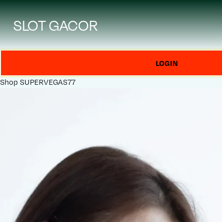
SLOT GACOR
LOGIN
Shop
SUPERVEGAS77