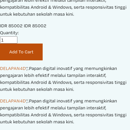
pengajaran lebih efektif melalui tampilan interaktif,
kompatibilitas Android & Windows, serta responsivitas tinggi
untuk kebutuhan sekolah masa kini.
S
IDR 85002
O
IDR 85002
a
Quantity:
r
l
i
e
g
Add To Cart
P
i
r
n
i
a
DELAPAN4D
','.Papan digital inovatif yang memungkinkan 
c
l
pengajaran lebih efektif melalui tampilan interaktif, 
e
P
kompatibilitas Android & Windows, serta responsivitas tinggi 
:
r
untuk kebutuhan sekolah masa kini.
i
DELAPAN4D
','.Papan digital inovatif yang memungkinkan 
c
pengajaran lebih efektif melalui tampilan interaktif, 
e
kompatibilitas Android & Windows, serta responsivitas tinggi 
:
untuk kebutuhan sekolah masa kini.