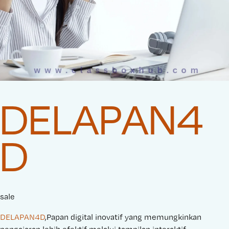
DELAPAN4
D
sale
DELAPAN4D
,Papan digital inovatif yang memungkinkan