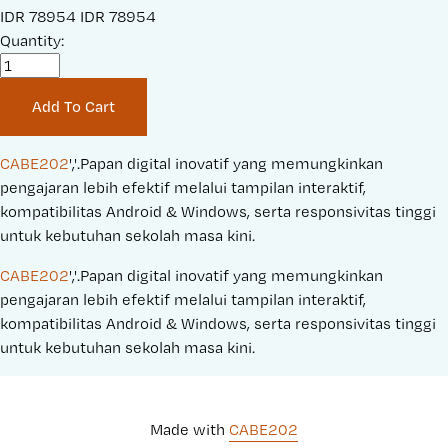
S
IDR 78954
O
IDR 78954
a
Quantity:
r
l
i
e
g
Add To Cart
P
i
r
n
i
a
CABE202
','.Papan digital inovatif yang memungkinkan 
c
l
pengajaran lebih efektif melalui tampilan interaktif, 
e
P
kompatibilitas Android & Windows, serta responsivitas tinggi 
:
r
untuk kebutuhan sekolah masa kini.
i
CABE202
','.Papan digital inovatif yang memungkinkan 
c
pengajaran lebih efektif melalui tampilan interaktif, 
e
kompatibilitas Android & Windows, serta responsivitas tinggi 
:
untuk kebutuhan sekolah masa kini.
Made with 
CABE202