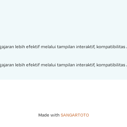
ajaran lebih efektif melalui tampilan interaktif, kompatibilitas
ajaran lebih efektif melalui tampilan interaktif, kompatibilitas
Made with 
SANGARTOTO