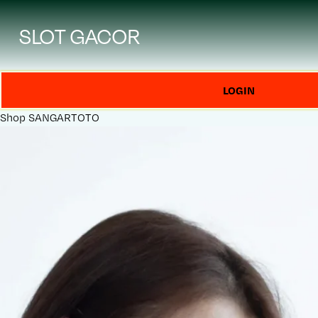
SLOT GACOR
LOGIN
Shop
SANGARTOTO