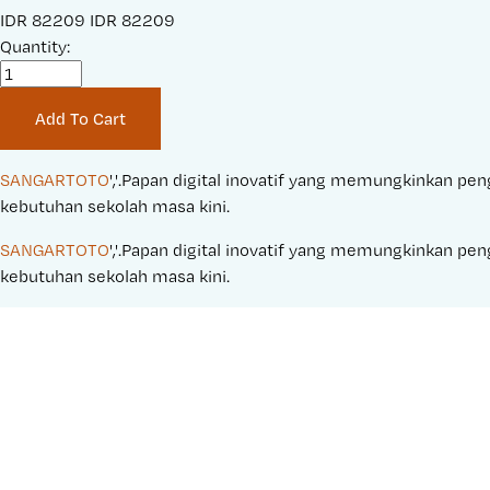
S
IDR 82209
O
IDR 82209
a
Quantity:
r
l
i
e
g
Add To Cart
P
i
r
n
i
a
SANGARTOTO
','.Papan digital inovatif yang memungkinkan peng
c
l
kebutuhan sekolah masa kini.
e
P
SANGARTOTO
','.Papan digital inovatif yang memungkinkan peng
:
r
kebutuhan sekolah masa kini.
i
c
e
: