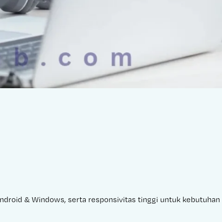
 Android & Windows, serta responsivitas tinggi untuk kebutuhan