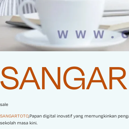
SANGAR
sale
SANGARTOTO
,Papan digital inovatif yang memungkinkan pengaj
sekolah masa kini.