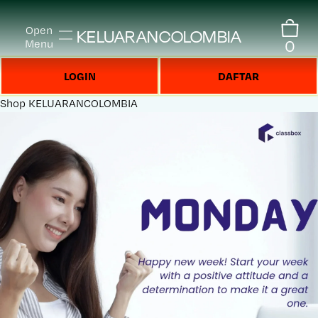
Open
KELUARANCOLOMBIA
0
Menu
LOGIN
DAFTAR
Shop
KELUARANCOLOMBIA