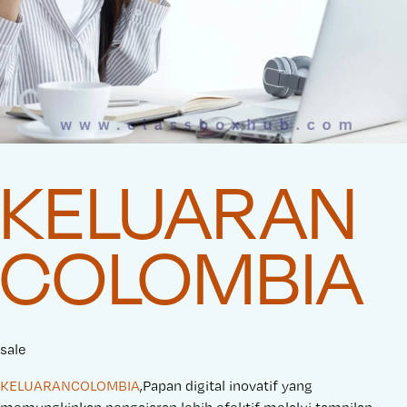
KELUARAN
COLOMBIA
sale
KELUARANCOLOMBIA
,Papan digital inovatif yang