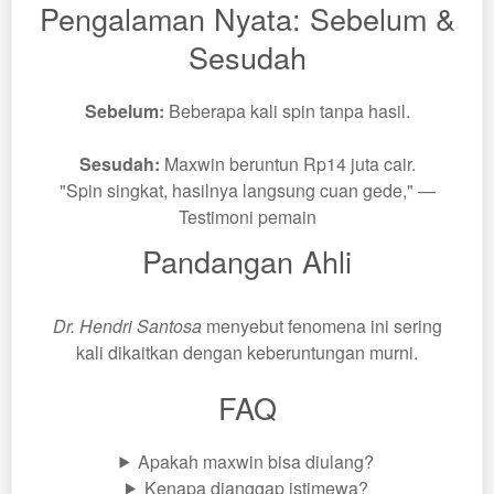
Pengalaman Nyata: Sebelum &
Sesudah
Sebelum:
Beberapa kali spin tanpa hasil.
Sesudah:
Maxwin beruntun Rp14 juta cair.
"Spin singkat, hasilnya langsung cuan gede," —
Testimoni pemain
Pandangan Ahli
Dr. Hendri Santosa
menyebut fenomena ini sering
kali dikaitkan dengan keberuntungan murni.
FAQ
Apakah maxwin bisa diulang?
Kenapa dianggap istimewa?