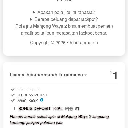
Apakah pola jitu ini rahasia?
Berapa peluang dapat jackpot?
Pola jitu Mahjong Ways 2 bisa membuat pemain
amatir sekalipun merasakan jackpot besar.
Copyright © 2025 • hiburanmurah
Show More
1
$
Lisensi hiburanmurah Terpercaya
Lisensi
hibura
Terperc
Included:
hiburanmurah
SELECTED
Included:
HIBURAN MURAH
1
$
Included:
AGEN RESMI
Use, by
10
1
BONUS DEPOSIT 100%
$
$
you or
Pemain amatir sekali spin di Mahjong Ways 2 langsung
one
kantongi jackpot puluhan juta
client, in