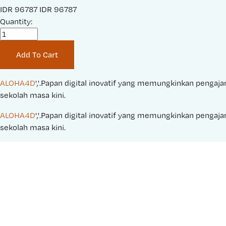
S
IDR 96787
O
IDR 96787
a
Quantity:
r
l
i
e
g
Add To Cart
P
i
r
n
i
a
ALOHA4D
','.Papan digital inovatif yang memungkinkan pengajar
c
l
sekolah masa kini.
e
P
ALOHA4D
','.Papan digital inovatif yang memungkinkan pengajar
:
r
sekolah masa kini.
i
c
e
: