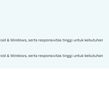
droid & Windows, serta responsivitas tinggi untuk kebutuhan 
droid & Windows, serta responsivitas tinggi untuk kebutuhan 